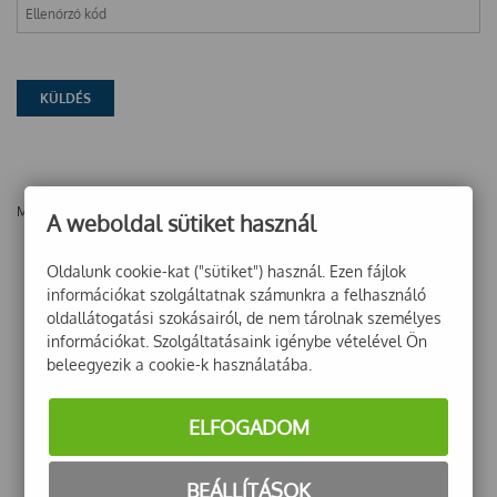
Még nincsenek vélemények ehhez a termékhez!
A weboldal sütiket használ
Oldalunk cookie-kat ("sütiket") használ. Ezen fájlok
információkat szolgáltatnak számunkra a felhasználó
oldallátogatási szokásairól, de nem tárolnak személyes
információkat. Szolgáltatásaink igénybe vételével Ön
beleegyezik a cookie-k használatába.
ELFOGADOM
BEÁLLÍTÁSOK