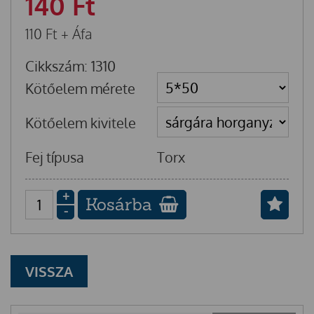
140
Ft
110
Ft
+ Áfa
Cikkszám: 1310
Kötőelem mérete
Kötőelem kivitele
Fej típusa
Torx
+
Kosárba
-
VISSZA