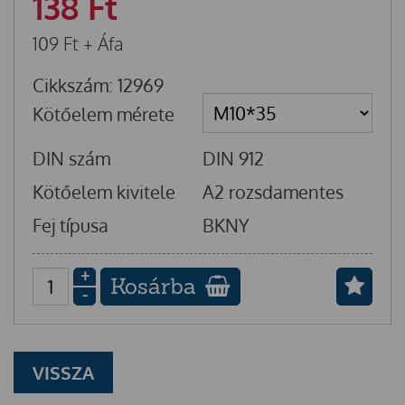
138
Ft
109
Ft
+ Áfa
Cikkszám: 12969
Kötőelem mérete
DIN szám
DIN 912
Kötőelem kivitele
A2 rozsdamentes
Fej típusa
BKNY
+
Kosárba
-
VISSZA