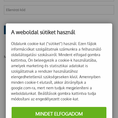
A weboldal sütiket használ
Oldalunk cookie-kat ("sütiket") használ. Ezen fájlok
információkat szolgáltatnak számunkra a felhasználó
oldallátogatási szokásairól. Mindent elfogad gombra
Még nincsenek vélemények ehhez a termékhez!
kattintva, Ön beleegyezik a cookie-k használatába,
amelyek marketing és statisztikai adatokat is
szolgáltatnak a rendszer használatához
elengedhetetlenül szükségeseken kívül. Amennyiben
minden cookie-t elutasít, akkor átirányítjuk a
google.com-ra, mert nem tudjuk megjeleníteni a
weboldalunkat. Beállítások gombra kattintva tudja
módosítani az engedélyezett cookie-kat.
MINDET ELFOGADOM