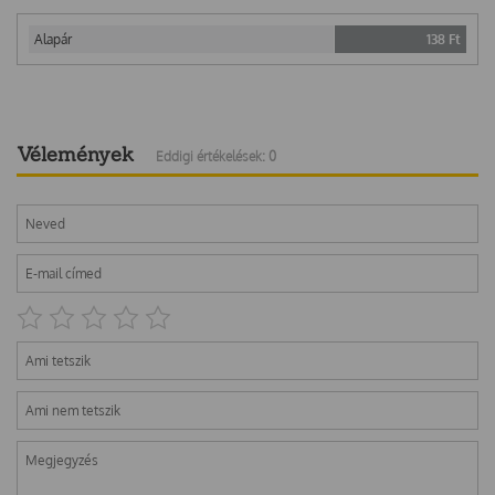
Alapár
138
Ft
Vélemények
Eddigi értékelések: 0