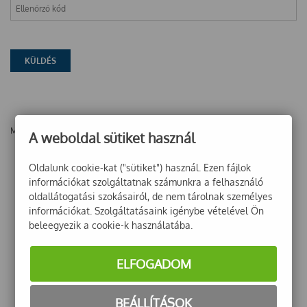
Még nincsenek vélemények ehhez a termékhez!
A weboldal sütiket használ
Oldalunk cookie-kat ("sütiket") használ. Ezen fájlok
információkat szolgáltatnak számunkra a felhasználó
oldallátogatási szokásairól, de nem tárolnak személyes
információkat. Szolgáltatásaink igénybe vételével Ön
beleegyezik a cookie-k használatába.
ELFOGADOM
BEÁLLÍTÁSOK