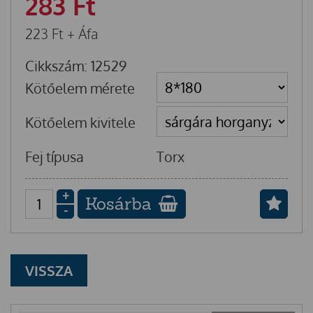
283
Ft
223
Ft
+ Áfa
Cikkszám: 12529
Kötőelem mérete
Kötőelem kivitele
Fej típusa
Torx
+
Kosárba
-
VISSZA