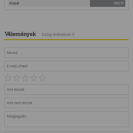
Alapár
283
Ft
Vélemények
Eddigi értékelések: 0