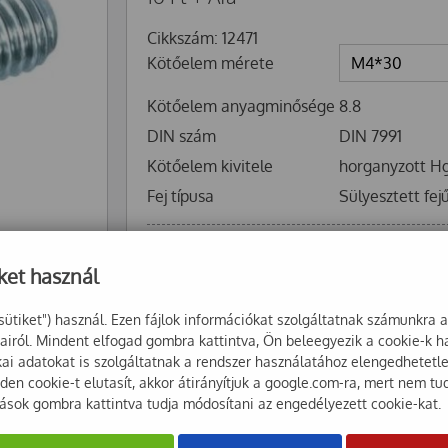
Cikkszám: 12471
Kötőelem mérete
Kötőelem anyagminősége
8.8
DIN szám
DIN 7991
Kötőelem kivitele
horganyzott H
Fej típusa
Sülyesztett fej
+
Kosárba
-
ket használ
sütiket") használ. Ezen fájlok információkat szolgáltatnak számunkra 
sairól. Mindent elfogad gombra kattintva, Ön beleegyezik a cookie-k 
ikai adatokat is szolgáltatnak a rendszer használatához elengedhetet
en cookie-t elutasít, akkor átirányítjuk a google.com-ra, mert nem tu
tások gombra kattintva tudja módosítani az engedélyezett cookie-kat.