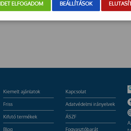
NDET ELFOGADOM
BEÁLLÍTÁSOK
ELUTASÍ
Kiemelt ajánlatok
Kapcsolat
Friss
Adatvédelmi irányelvek
Kifutó termékek
ÁSZF
A
Blog
Fogyasztóbarát
t