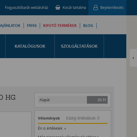
Fogyasztóbarát webáruház
Kosár tartalma
Bejelentkezés
 AJÁNLATOK
FRISS
KIFUTÓ TERMÉKEK
BLOG
KATALÓGUSOK
SZOLGÁLTATÁSOK
0 HG
Alapár
20
Ft
Vélemények
Eddigi értékelések: 0
Én is értékelek »