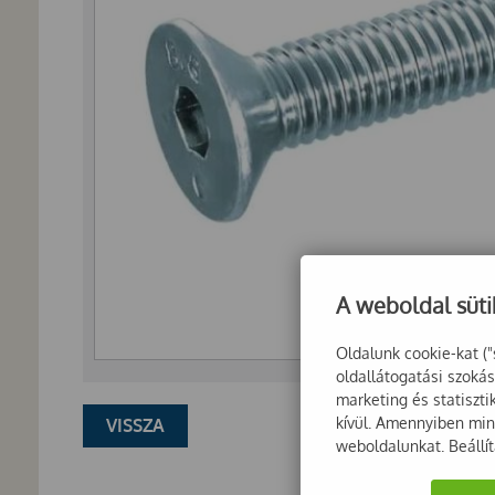
A weboldal süti
Oldalunk cookie-kat ("
oldallátogatási szoká
marketing és statiszt
kívül. Amennyiben mind
VISSZA
weboldalunkat. Beállí