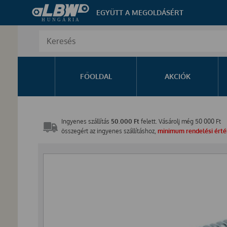
EGYÜTT A MEGOLDÁSÉRT
FŐOLDAL
AKCIÓK
Ingyenes szállítás
50.000 Ft
felett. Vásárolj még
50 000
Ft
összegért az ingyenes szállításhoz,
minimum rendelési érték