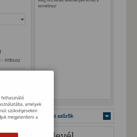
Még nincsenek vélemények ehhez a
termékhez!
g
ű - imbusz
a felhasználó
használatába, amelyek
lenül szükségeseken
Mentett szűrők
djuk megjeleníteni a
Hírlevél