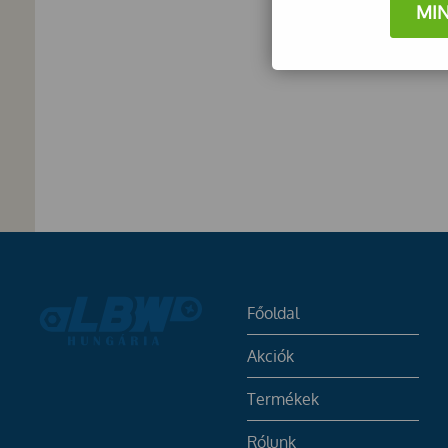
MI
Főoldal
Akciók
Termékek
Rólunk