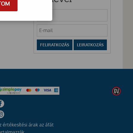
TOM
z értékesítési árak az áfát
artalmazzák.