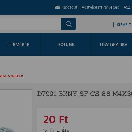
Kapcsolat
Adatvédelmi irányelvek
ÁSZF
KIEMELT
TERMÉKEK
RÓLUNK
LBW GRAFIKA
 br. 5.000 Ft!
D7991 BKNY SF CS 8.8 M4X3
20
Ft
16
Ft
+ Áfa