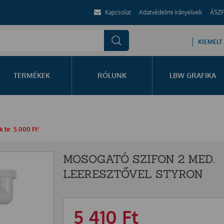
Kapcsolat
Adatvédelmi irányelvek
ÁSZF
KIEMELT
TERMÉKEK
RÓLUNK
LBW GRAFIKA
 br. 5.000 Ft!
MOSOGATÓ SZIFON 2 MED.
LEERESZTŐVEL STYRON
5 410
Ft