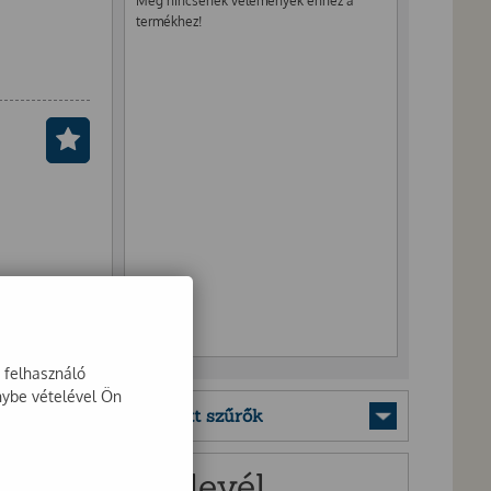
Még nincsenek vélemények ehhez a
termékhez!
a felhasználó
nybe vételével Ön
Mentett szűrők
Hírlevél