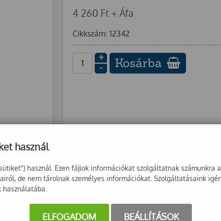
4 260
Ft
+ Áfa
Cikkszám: 12342
+
Kosárba
-
ket használ
sütiket") használ. Ezen fájlok információkat szolgáltatnak számunkra 
sairól, de nem tárolnak személyes információkat. Szolgáltatásaink igé
k használatába.
ELFOGADOM
BEÁLLÍTÁSOK