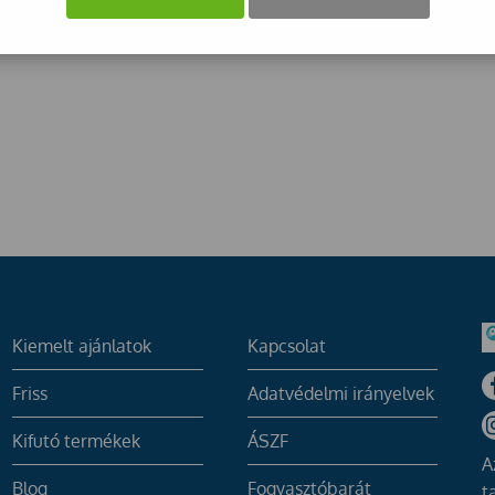
Kiemelt ajánlatok
Kapcsolat
Friss
Adatvédelmi irányelvek
Kifutó termékek
ÁSZF
A
Blog
Fogyasztóbarát
t