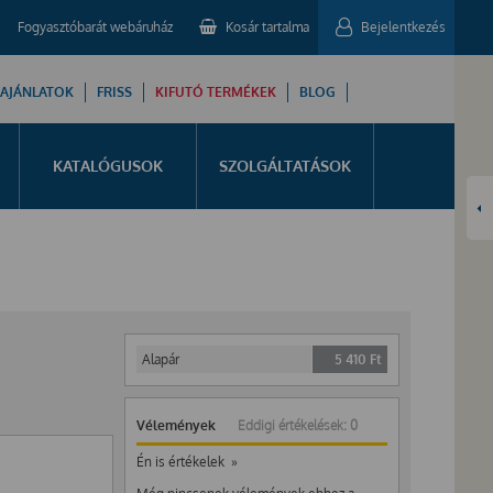
Fogyasztóbarát webáruház
Kosár tartalma
Bejelentkezés
 AJÁNLATOK
FRISS
KIFUTÓ TERMÉKEK
BLOG
KATALÓGUSOK
SZOLGÁLTATÁSOK
Alapár
5 410
Ft
Vélemények
Eddigi értékelések: 0
Én is értékelek »