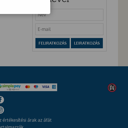
z értékesítési árak az áfát
artalmazzák.