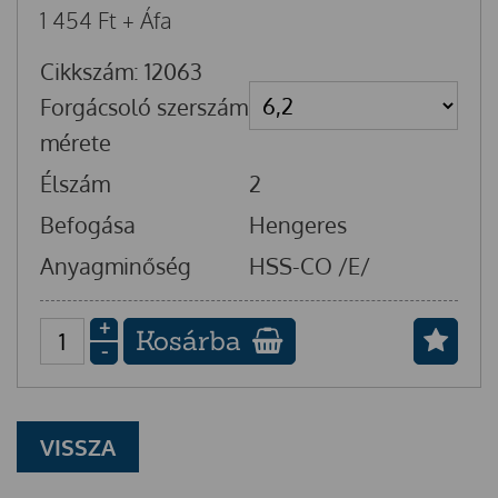
1 454
Ft
+ Áfa
Cikkszám: 12063
Forgácsoló szerszám
mérete
Élszám
2
Befogása
Hengeres
Anyagminőség
HSS-CO /E/
+
Kosárba
-
VISSZA