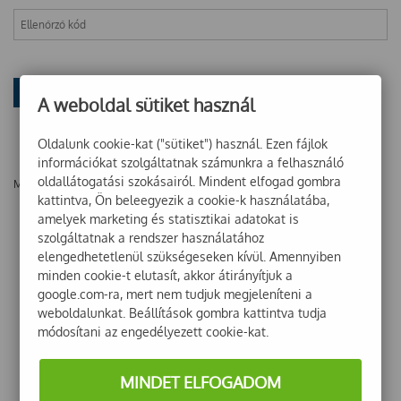
A weboldal sütiket használ
Oldalunk cookie-kat ("sütiket") használ. Ezen fájlok
információkat szolgáltatnak számunkra a felhasználó
oldallátogatási szokásairól. Mindent elfogad gombra
Még nincsenek vélemények ehhez a termékhez!
kattintva, Ön beleegyezik a cookie-k használatába,
amelyek marketing és statisztikai adatokat is
szolgáltatnak a rendszer használatához
elengedhetetlenül szükségeseken kívül. Amennyiben
minden cookie-t elutasít, akkor átirányítjuk a
google.com-ra, mert nem tudjuk megjeleníteni a
weboldalunkat. Beállítások gombra kattintva tudja
módosítani az engedélyezett cookie-kat.
MINDET ELFOGADOM