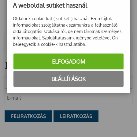
A weboldal sütiket használ
Oldalunk cookie-kat ("sütiket") használ. Ezen fájlok
információkat szolgáltatnak számunkra a felhasználó
oldallátogatási szokásairól, de nem tárolnak személyes
információkat. Szolgáltatásaink igénybe vételével Ön
Mentett szűrők
beleegyezik a cookie-k használatába.
ELFOGADOM
Hírlevél
BEÁLLÍTÁSOK