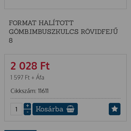
FORMAT HALÍTOTT
GÖMB.IMBUSZKULCS RÖVIDFEJŰ
8
2 028
Ft
1 597
Ft
+ Áfa
Cikkszám: 11611
+
Kosárba
-