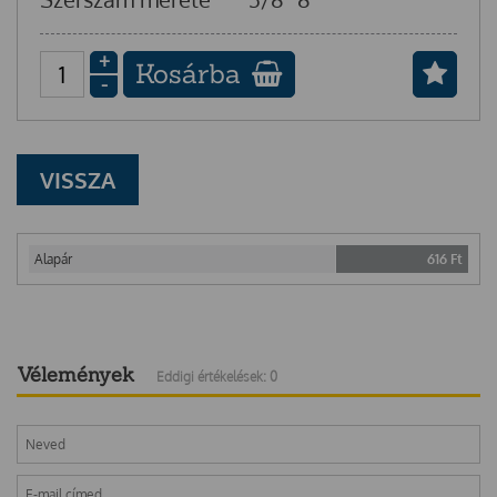
+
Kosárba
-
VISSZA
Alapár
616
Ft
Vélemények
Eddigi értékelések: 0