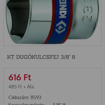
KT DUGÓKULCSFEJ 3/8" 8
616
Ft
485
Ft
+ Áfa
Cikkszám: 11593
Szerszám mérete
3/8" 8