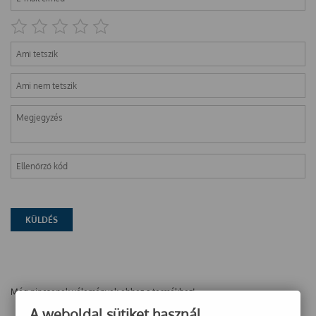
Még nincsenek vélemények ehhez a termékhez!
A weboldal sütiket használ