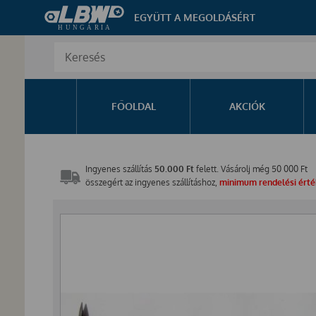
EGYÜTT A MEGOLDÁSÉRT
FŐOLDAL
AKCIÓK
Ingyenes szállítás
50.000 Ft
felett. Vásárolj még
50 000
Ft
összegért az ingyenes szállításhoz,
minimum rendelési érték