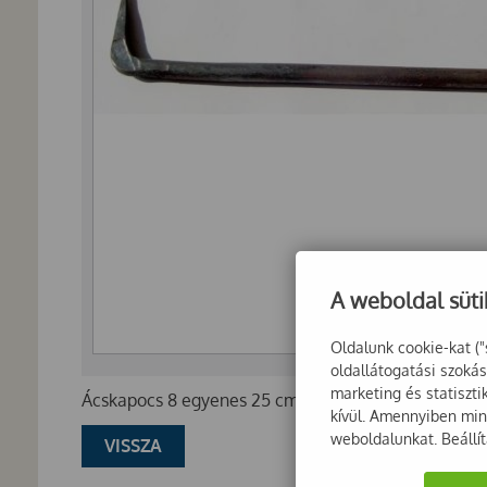
A weboldal süti
Oldalunk cookie-kat ("
oldallátogatási szoká
marketing és statiszt
Ácskapocs 8 egyenes 25 cm
kívül. Amennyiben mind
weboldalunkat. Beállí
VISSZA