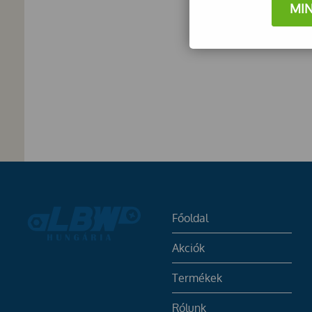
MI
Főoldal
Akciók
Termékek
Rólunk