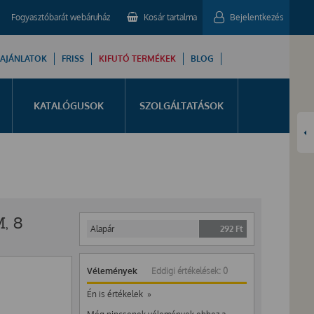
Fogyasztóbarát webáruház
Kosár tartalma
Bejelentkezés
 AJÁNLATOK
FRISS
KIFUTÓ TERMÉKEK
BLOG
KATALÓGUSOK
SZOLGÁLTATÁSOK
, 8
Alapár
292
Ft
Vélemények
Eddigi értékelések: 0
Én is értékelek »