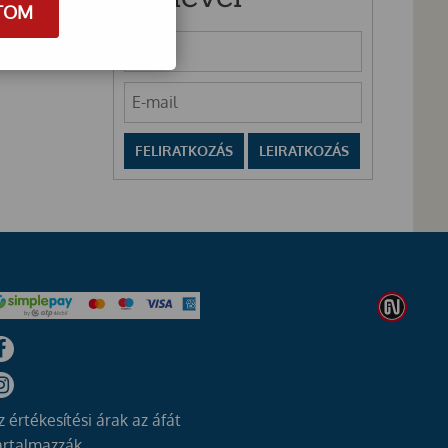
TOM
z értékesítési árak az áfát
artalmazzák.