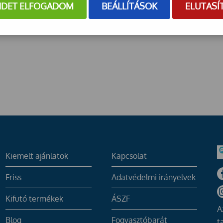
NDET ELFOGADOM
BEÁLLÍTÁSOK
ELUTASÍ
Kiemelt ajánlatok
Kapcsolat
Friss
Adatvédelmi irányelvek
Kifutó termékek
ÁSZF
A
Blog
Fogyasztóbarát
t