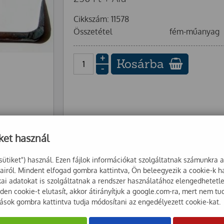
Cikkszám: 11578
Összetétel
fém-műanyag
+
Kosárba
-
ket használ
sütiket") használ. Ezen fájlok információkat szolgáltatnak számunkra 
sairól. Mindent elfogad gombra kattintva, Ön beleegyezik a cookie-k 
ikai adatokat is szolgáltatnak a rendszer használatához elengedhetet
en cookie-t elutasít, akkor átirányítjuk a google.com-ra, mert nem tu
tások gombra kattintva tudja módosítani az engedélyezett cookie-kat.