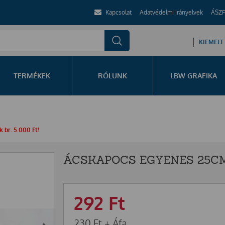
Kapcsolat
Adatvédelmi irányelvek
ÁSZF
KIEMELT
TERMÉKEK
RÓLUNK
LBW GRAFIKA
 br. 5.000 Ft!
ÁCSKAPOCS EGYENES 25CM
292
Ft
230
Ft
+ Áfa