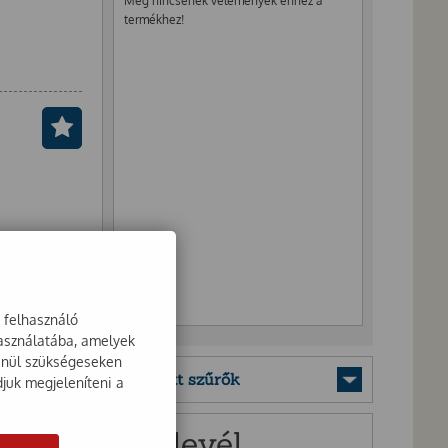
Még nincsenek vélemények ehhez a
termékhez!
a felhasználó
használatába, amelyek
lenül szükségeseken
Mentett szűrők
djuk megjeleníteni a
Hírlevél