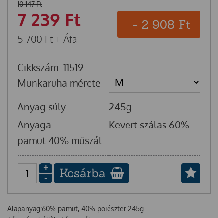
10 147
Ft
7 239
Ft
-
2 908
Ft
5 700
Ft
+ Áfa
Cikkszám: 11519
Munkaruha mérete
Anyag súly
245g
Anyaga
Kevert szálas 60%
pamut 40% műszál
+
Kosárba
-
Alapanyag:60% pamut, 40% poiészter 245g.