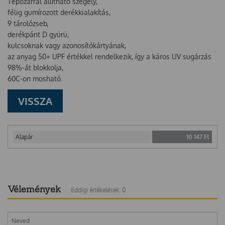
Tépőzárral állítható szegély,
félig gumírozott derékkialakítás,
9 tárolózseb,
derékpánt D gyűrű,
kulcsoknak vagy azonosítókártyának,
az anyag 50+ UPF értékkel rendelkezik, így a káros UV sugárzás
98%-át blokkolja,
60C-on mosható.
VISSZA
Alapár
10 147
Ft
Vélemények
Eddigi értékelések: 0