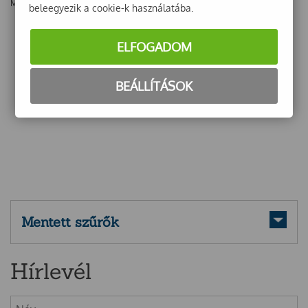
Még nincsenek vélemények ehhez a termékhez!
beleegyezik a cookie-k használatába.
ELFOGADOM
BEÁLLÍTÁSOK
Mentett szűrők
Hírlevél