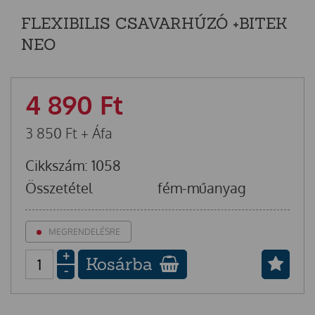
FLEXIBILIS CSAVARHÚZÓ +BITEK
NEO
4 890
Ft
3 850
Ft
+ Áfa
Cikkszám: 1058
Összetétel
fém-műanyag
MEGRENDELÉSRE
+
Kosárba
-