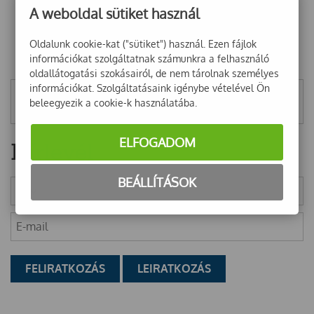
A weboldal sütiket használ
Oldalunk cookie-kat ("sütiket") használ. Ezen fájlok
információkat szolgáltatnak számunkra a felhasználó
oldallátogatási szokásairól, de nem tárolnak személyes
információkat. Szolgáltatásaink igénybe vételével Ön
Mentett szűrők
beleegyezik a cookie-k használatába.
ELFOGADOM
Hírlevél
BEÁLLÍTÁSOK