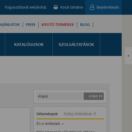
Fogyasztóbarát webáruház
Kosár tartalma
Bejelentkezés
 AJÁNLATOK
FRISS
KIFUTÓ TERMÉKEK
BLOG
KATALÓGUSOK
SZOLGÁLTATÁSOK
M
Alapár
4 860
Ft
Vélemények
Eddigi értékelések: 0
Én is értékelek »