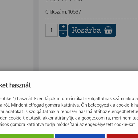
Cikkszám: 10537
+
Kosárba
-
ket használ
sütiket") használ. Ezen fájlok információkat szolgáltatnak számunkra 
sairól. Mindent elfogad gombra kattintva, Ön beleegyezik a cookie-k 
ikai adatokat is szolgáltatnak a rendszer használatához elengedhetet
en cookie-t elutasít, akkor átirányítjuk a google.com-ra, mert nem tu
tások gombra kattintva tudja módosítani az engedélyezett cookie-kat.