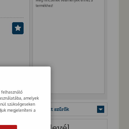
Még nincsenek vélemények ehhez a
termékhez!
a felhasználó
használatába, amelyek
lenül szükségeseken
Mentett szűrők
djuk megjeleníteni a
Hírlevél