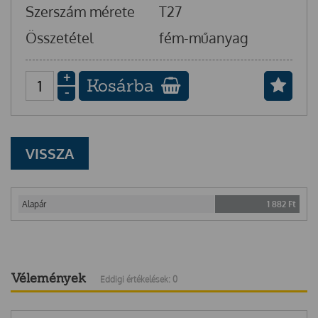
Szerszám mérete
T27
Összetétel
fém-műanyag
+
Kosárba
-
VISSZA
Alapár
1 882
Ft
Vélemények
Eddigi értékelések: 0