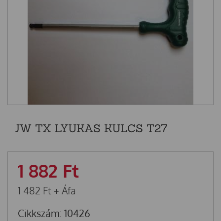
JW TX LYUKAS KULCS T27
1 882
Ft
1 482
Ft
+ Áfa
Cikkszám: 10426