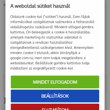
A weboldal sütiket használ
Még nincsenek vélemények ehhez a termékhez!
Oldalunk cookie-kat ("sütiket") használ. Ezen fájlok
információkat szolgáltatnak számunkra a felhasználó
oldallátogatási szokásairól. Mindent elfogad gombra
kattintva, Ön beleegyezik a cookie-k használatába,
amelyek marketing és statisztikai adatokat is
szolgáltatnak a rendszer használatához
elengedhetetlenül szükségeseken kívül. Amennyiben
minden cookie-t elutasít, akkor átirányítjuk a
google.com-ra, mert nem tudjuk megjeleníteni a
weboldalunkat. Beállítások gombra kattintva tudja
módosítani az engedélyezett cookie-kat.
MINDET ELFOGADOM
Mentett szűrők
BEÁLLÍTÁSOK
Hírlevél
ELUTASÍTOM