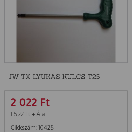
JW TX LYUKAS KULCS T25
2 022
Ft
1 592
Ft
+ Áfa
Cikkszám: 10425