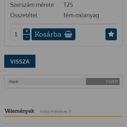
Szerszám mérete
T25
Összetétel
fém-műanyag
+
Kosárba
-
VISSZA
Alapár
2 022
Ft
Vélemények
Eddigi értékelések: 0