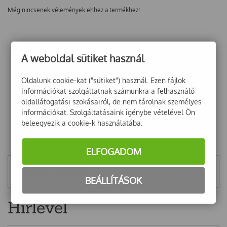
Még nincsenek vélemények ehhez a termékhez!
A weboldal sütiket használ
Oldalunk cookie-kat ("sütiket") használ. Ezen fájlok
információkat szolgáltatnak számunkra a felhasználó
oldallátogatási szokásairól, de nem tárolnak személyes
információkat. Szolgáltatásaink igénybe vételével Ön
beleegyezik a cookie-k használatába.
ELFOGADOM
Mentett szűrők
BEÁLLÍTÁSOK
Hírlevél