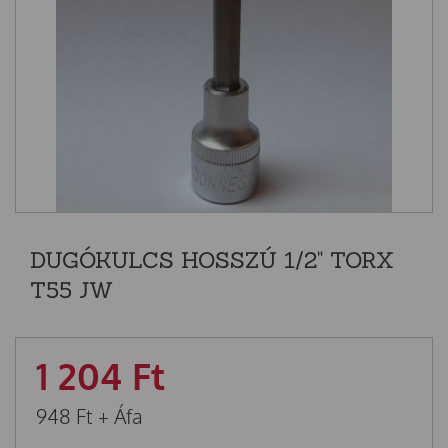
DUGÓKULCS HOSSZÚ 1/2" TORX
T55 JW
1 204
Ft
948
Ft
+ Áfa