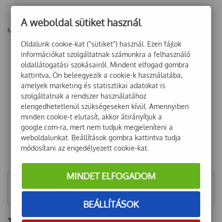
A weboldal sütiket használ
Még nincsenek vélemények ehhez a termékhez!
Oldalunk cookie-kat ("sütiket") használ. Ezen fájlok
információkat szolgáltatnak számunkra a felhasználó
oldallátogatási szokásairól. Mindent elfogad gombra
kattintva, Ön beleegyezik a cookie-k használatába,
amelyek marketing és statisztikai adatokat is
szolgáltatnak a rendszer használatához
elengedhetetlenül szükségeseken kívül. Amennyiben
minden cookie-t elutasít, akkor átirányítjuk a
google.com-ra, mert nem tudjuk megjeleníteni a
weboldalunkat. Beállítások gombra kattintva tudja
módosítani az engedélyezett cookie-kat.
MINDET ELFOGADOM
Mentett szűrők
BEÁLLÍTÁSOK