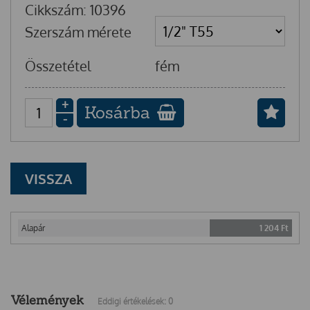
Cikkszám: 10396
Szerszám mérete
Összetétel
fém
+
Kosárba
-
VISSZA
Alapár
1 204
Ft
Vélemények
Eddigi értékelések: 0