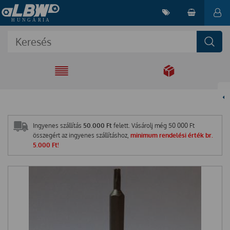
EGYÜTT A
MEGOLDÁSÉRT
Ingyenes szállítás
50.000 Ft
felett. Vásárolj még
50 000
Ft
összegért az ingyenes szállításhoz,
minimum rendelési érték br.
5.000 Ft!