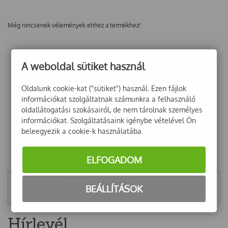
Még nincsenek vélemények ehhez a termékhez!
A weboldal sütiket használ
Oldalunk cookie-kat ("sütiket") használ. Ezen fájlok
információkat szolgáltatnak számunkra a felhasználó
oldallátogatási szokásairól, de nem tárolnak személyes
információkat. Szolgáltatásaink igénybe vételével Ön
beleegyezik a cookie-k használatába.
ELFOGADOM
Mentett szűrők
BEÁLLÍTÁSOK
Hírlevél