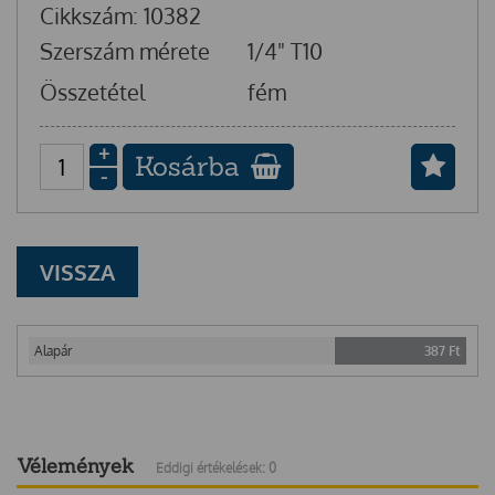
Cikkszám: 10382
Szerszám mérete
1/4" T10
Összetétel
fém
+
Kosárba
-
VISSZA
Alapár
387
Ft
Vélemények
Eddigi értékelések: 0