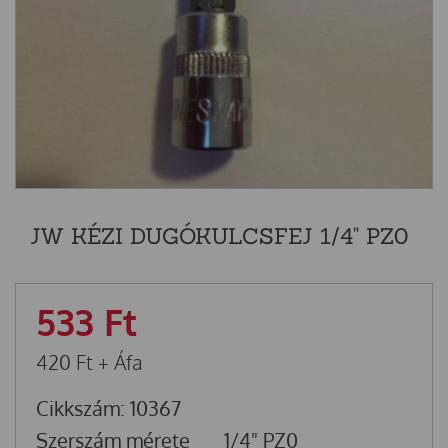
JW KÉZI DUGÓKULCSFEJ 1/4" PZ0
533
Ft
420
Ft
+ Áfa
Cikkszám: 10367
Szerszám mérete
1/4" PZ0