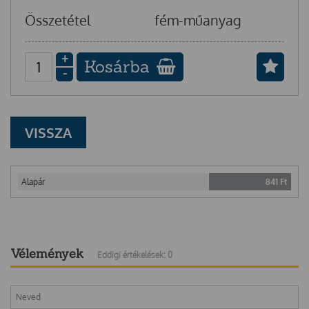
Összetétel
fém-műanyag
+
Kosárba
-
VISSZA
Alapár
841
Ft
Vélemények
Eddigi értékelések: 0