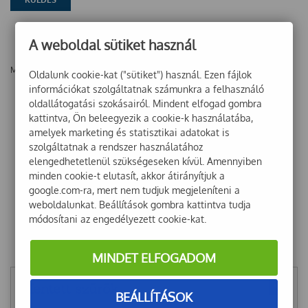
A weboldal sütiket használ
Még nincsenek vélemények ehhez a termékhez!
Oldalunk cookie-kat ("sütiket") használ. Ezen fájlok
információkat szolgáltatnak számunkra a felhasználó
oldallátogatási szokásairól. Mindent elfogad gombra
kattintva, Ön beleegyezik a cookie-k használatába,
amelyek marketing és statisztikai adatokat is
szolgáltatnak a rendszer használatához
elengedhetetlenül szükségeseken kívül. Amennyiben
minden cookie-t elutasít, akkor átirányítjuk a
google.com-ra, mert nem tudjuk megjeleníteni a
weboldalunkat. Beállítások gombra kattintva tudja
módosítani az engedélyezett cookie-kat.
MINDET ELFOGADOM
Mentett szűrők
BEÁLLÍTÁSOK