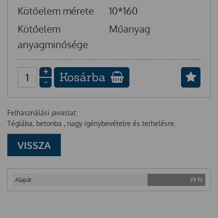
Kötőelem mérete
10*160
Kötőelem
Műanyag
anyagminősége
+
Kosárba
-
Felhasználási javaslat:
Téglába, betonba , nagy igénybevételre és terhelésre.
VISSZA
Alapár
79
Ft